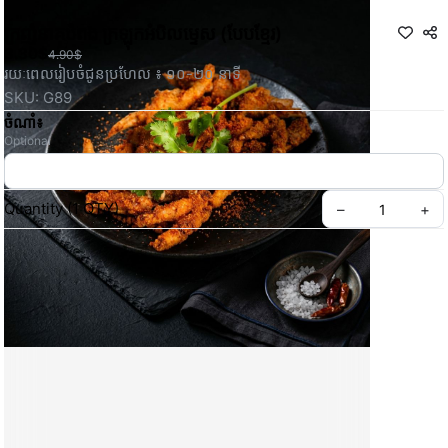
ក្រញំ​នាគ​បំពង​ ក្រឡុក​អំបិល​ម្ទេស (បែបខ្មែរ)
3.30$
4.90$
រយៈពេលរៀបចំជូនប្រហែល ៖ ១០-២០ នាទី
SKU: G89
ចំណាំ៖
Optional
Quantity
(
1
QTY
)
–
+