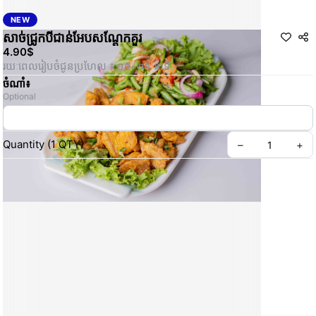
NEW
សាច់​ជ្រូក​បី​ជាន់​អែប​សណ្ដែកគួរ
4.90$
រយៈពេលរៀបចំជូនប្រហែល ៖ ១៥-២៥ នាទី
ចំណាំ៖
Optional
Quantity
(
1
QTY
)
–
+