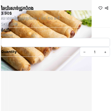
ឆៃ​យ៉​រ​សាច់​ជ្រូក​បំពង
3.90$
រយៈពេលរៀបចំជូនប្រហែល ៖ ១០-២០ នាទី
SKU: G96
ចំណាំ៖
Optional
Quantity
–
+